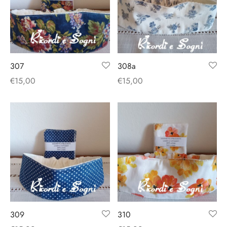
307
308a
€
15,00
€
15,00
309
310