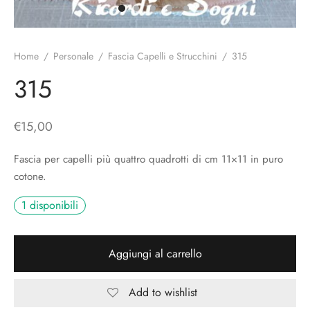
o
liette
ciali/Copricandela
biulini Bimbe
ni
 Torte
i
Home
/
Personale
/
Fascia Capelli e Strucchini
/
315
 Speciali
a Pane
hette
315
le
ni
€
15,00
ti Decorativi
Fascia per capelli più quattro quadrotti di cm 11×11 in puro
cotone.
1 disponibili
Aggiungi al carrello
Add to wishlist