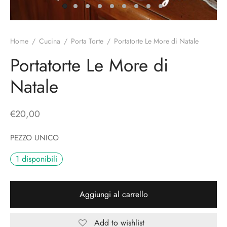
o
liette
ciali/Copricandela
biulini Bimbe
ni
 Torte
i
Home
/
Cucina
/
Porta Torte
/
Portatorte Le More di Natale
 Speciali
a Pane
hette
Portatorte Le More di
Natale
le
ni
ti Decorativi
€
20,00
PEZZO UNICO
1 disponibili
Aggiungi al carrello
Add to wishlist