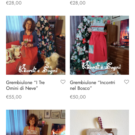
€
28,00
€
28,00
Grembiulone “I Tre
Grembiulone “Incontri
Omini di Neve”
nel Bosco”
€
55,00
€
50,00