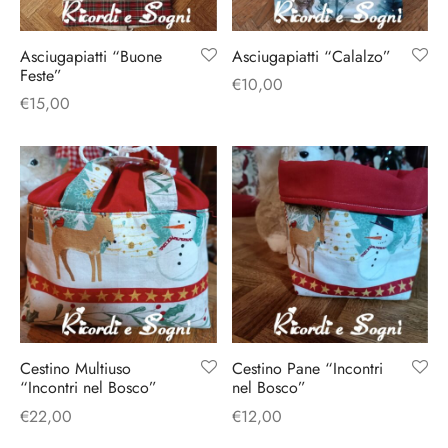
o
liette
ciali/Copricandela
biulini Bimbe
Asciugapiatti “Buone
Asciugapiatti “Calalzo”
ni
 Torte
i
Feste”
€
10,00
€
15,00
 Speciali
a Pane
hette
le
ni
ti Decorativi
Cestino Multiuso
Cestino Pane “Incontri
“Incontri nel Bosco”
nel Bosco”
€
22,00
€
12,00