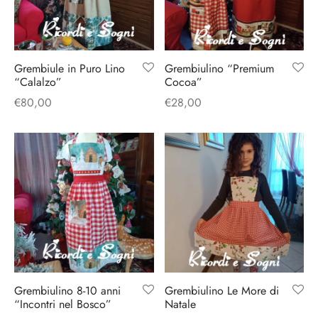
Grembiule in Puro Lino
Grembiulino “Premium
“Calalzo”
Cocoa”
€
80,00
€
28,00
Grembiulino 8-10 anni
Grembiulino Le More di
“Incontri nel Bosco”
Natale