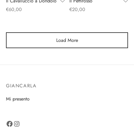
Il Cavalluccio a Dondolo
Il Pettirosso
€
60,00
€
20,00
Load More
GIANCARLA
Mi presento
Facebook
Instagram