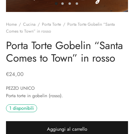
o
liette
ciali/Copricandela
biulini Bimbe
ni
 Torte
i
Home
/
Cucina
/
Porta Torte
/
Porta Torte Gobelin “Santa
Comes to Town” in rosso
 Speciali
a Pane
hette
Porta Torte Gobelin “Santa
le
ni
Comes to Town” in rosso
ti Decorativi
€
24,00
PEZZO UNICO
Porta torte in gobelin (rosso).
1 disponibili
Aggiungi al carrello