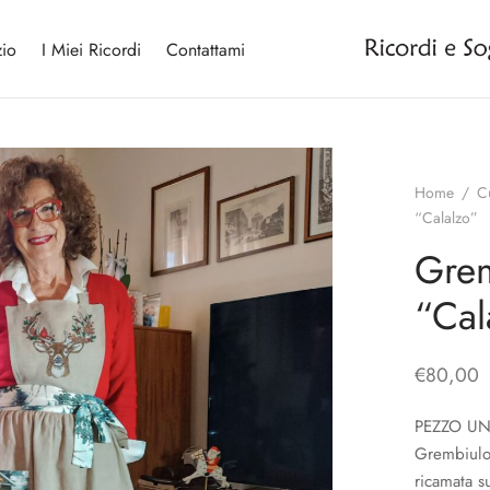
io
I Miei Ricordi
Contattami
Home
/
C
“Calalzo”
Grem
“Cal
€
80,00
PEZZO U
Grembiulon
ricamata su