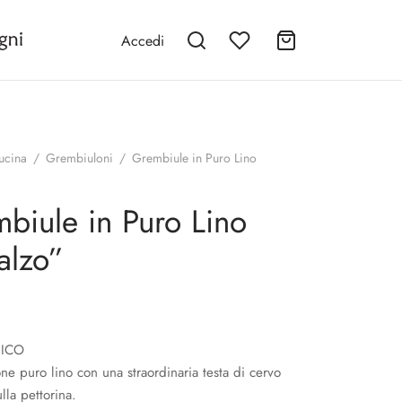
Accedi
ucina
/
Grembiuloni
/
Grembiule in Puro Lino
biule in Puro Lino
alzo”
NICO
e puro lino con una straordinaria testa di cervo
lla pettorina.