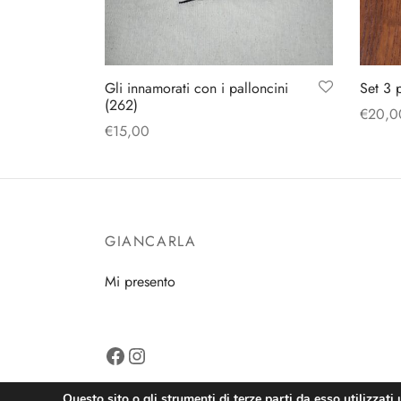
Gli innamorati con i palloncini
Set 3 
(262)
€
20,0
€
15,00
Aggiun
Aggiungi al carrello
GIANCARLA
Mi presento
Facebook
Instagram
Questo sito o gli strumenti di terze parti da esso utilizzati 