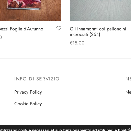
pezzi Foglie d’Autunno
Gli innamorati coi palloncini
incrociati (264)
0
€
15,00
gi al carrello
Aggiungi al carrello
INFO DI SERVIZIO
N
Privacy Policy
Ne
Cookie Policy
utilizzano cookie necessari al suo funzionamento ed utili per le finalità 