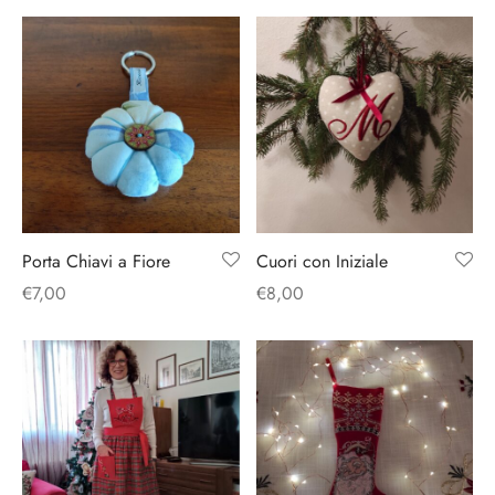
o
liette
ciali/Copricandela
biulini Bimbe
ni
 Torte
i
 Speciali
a Pane
hette
le
ni
ti Decorativi
Porta Chiavi a Fiore
Cuori con Iniziale
€
7,00
€
8,00