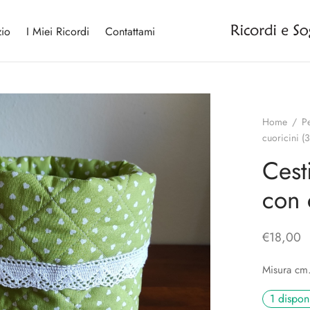
io
I Miei Ricordi
Contattami
Home
/
P
cuoricini (3
Cest
con 
€
18,00
Misura cm.
1 disponi