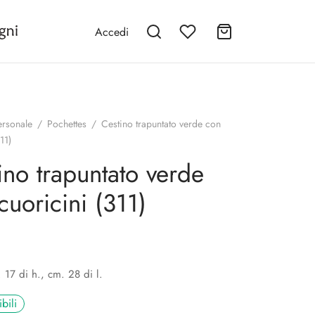
Accedi
ersonale
/
Pochettes
/
Cestino trapuntato verde con
11)
ino trapuntato verde
cuoricini (311)
 17 di h., cm. 28 di l.
bili