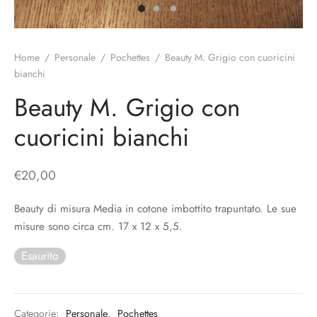
o
liette
ciali/Copricandela
biulini Bimbe
ni
 Torte
i
Home
/
Personale
/
Pochettes
/
Beauty M. Grigio con cuoricini
bianchi
 Speciali
a Pane
hette
Beauty M. Grigio con
le
ni
cuoricini bianchi
ti Decorativi
€
20,00
Beauty di misura Media in cotone imbottito trapuntato. Le sue
misure sono circa cm. 17 x 12 x 5,5.
Esaurito
Categorie:
Personale
,
Pochettes