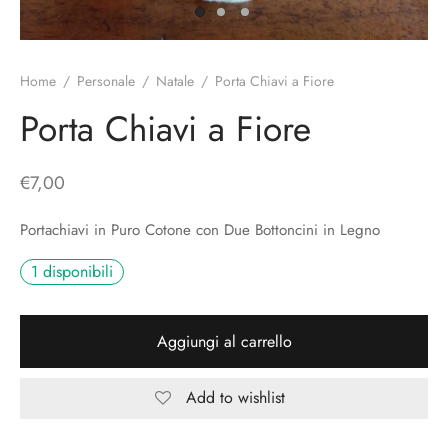
o
liette
ciali/Copricandela
biulini Bimbe
ni
 Torte
i
Home
/
Personale
/
Natale
/
Porta Chiavi a Fiore
 Speciali
a Pane
hette
Porta Chiavi a Fiore
le
ni
€
7,00
ti Decorativi
Portachiavi in Puro Cotone con Due Bottoncini in Legno
1 disponibili
Aggiungi al carrello
Add to wishlist