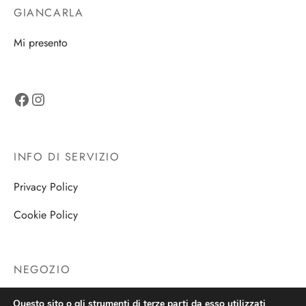
GIANCARLA
Mi presento
Facebook
Instagram
INFO DI SERVIZIO
Privacy Policy
Cookie Policy
NEGOZIO
Negozio
Questo sito o gli strumenti di terze parti da esso utilizzati