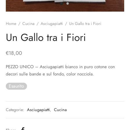
o
liette
ciali/Copricandela
biulini Bimbe
ni
 Torte
i
Home
/
Cucina
/
Asciugapiatti
/
Un Gallo tra i Fiori
 Speciali
a Pane
hette
Un Gallo tra i Fiori
le
ni
€
18,00
ti Decorativi
PEZZO UNICO – Asciugapiatti bianco in puro cotone con
decori sulle bande e sul fondo, color nocciola.
Esaurito
Categorie:
Asciugapiatti
,
Cucina