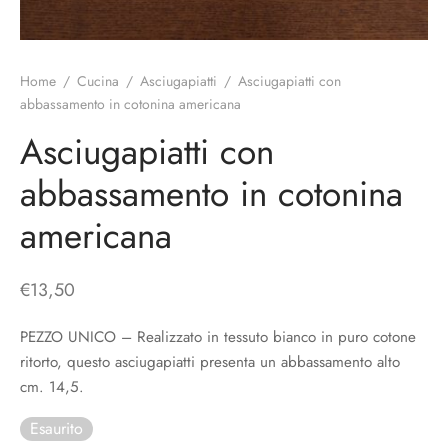
o
liette
ciali/Copricandela
biulini Bimbe
ni
 Torte
i
Home
/
Cucina
/
Asciugapiatti
/
Asciugapiatti con
abbassamento in cotonina americana
 Speciali
a Pane
hette
Asciugapiatti con
le
ni
abbassamento in cotonina
ti Decorativi
americana
€
13,50
PEZZO UNICO – Realizzato in tessuto bianco in puro cotone
ritorto, questo asciugapiatti presenta un abbassamento alto
cm. 14,5.
Esaurito