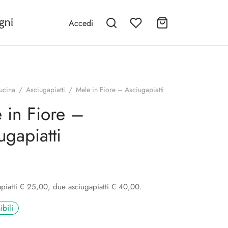
Accedi
ucina
/
Asciugapiatti
/
Mele in Fiore – Asciugapiatti
 in Fiore –
ugapiatti
piatti € 25,00, due asciugapiatti € 40,00.
ibili