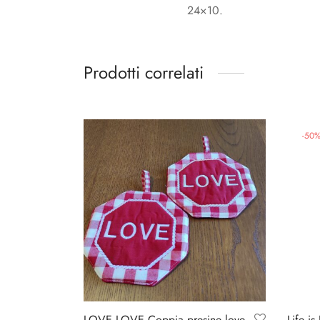
24×10.
Prodotti correlati
-
50
LOVE LOVE Coppia presine love
Life is