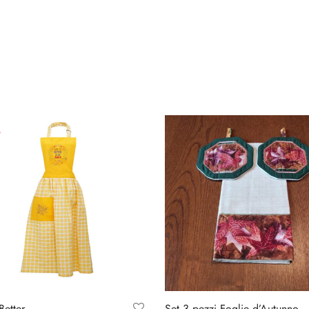
%
 Better…
Set 3 pezzi Foglie d’Autunno