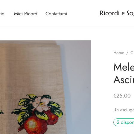
io
I Miei Ricordi
Contattami
Home
/
C
Mele
Asci
€
25,00
Un asciuga
2 dispon