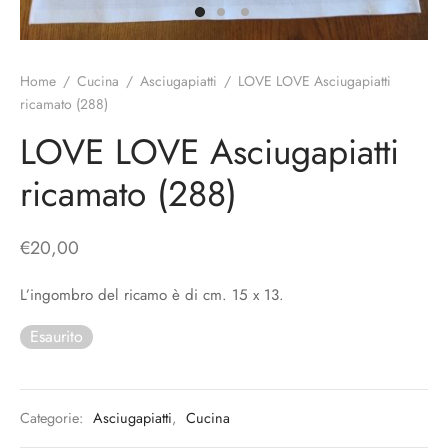
o
liette
ciali/Copricandela
biulini Bimbe
ni
 Torte
i
Home
/
Cucina
/
Asciugapiatti
/
LOVE LOVE Asciugapiatti
ricamato (288)
 Speciali
a Pane
hette
LOVE LOVE Asciugapiatti
le
ni
ricamato (288)
ti Decorativi
€
20,00
L’ingombro del ricamo è di cm. 15 x 13.
Esaurito
Categorie:
Asciugapiatti
,
Cucina