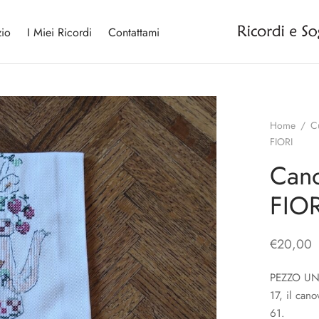
io
I Miei Ricordi
Contattami
Home
/
C
FIORI
Cano
FIOR
€
20,00
PEZZO UNI
17, il can
61.