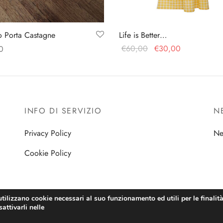
o Porta Castagne
Life is Better…
Il prezzo
Il prezzo
€
60,00
€
30,00
0
originale
attuale
Aggiungi al carrello
gi al carrello
era:
è:
€60,00.
€30,00.
INFO DI SERVIZIO
N
Privacy Policy
Ne
Cookie Policy
utilizzano cookie necessari al suo funzionamento ed utili per le finalità 
attivarli nelle