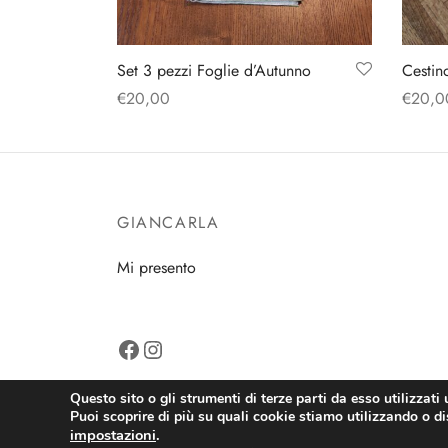
Set 3 pezzi Foglie d’Autunno
Cestin
€
20,00
€
20,0
Aggiungi al carrello
Aggiun
GIANCARLA
Mi presento
Facebook
Instagram
Questo sito o gli strumenti di terze parti da esso utilizzati 
Puoi scoprire di più su quali cookie stiamo utilizzando o dis
impostazioni
.