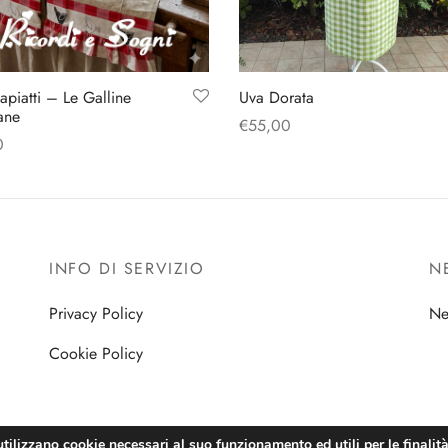
apiatti – Le Galline
Uva Dorata
ane
€
55,00
0
Aggiungi al carrello
gi al carrello
INFO DI SERVIZIO
N
Privacy Policy
Ne
Cookie Policy
utilizzano cookie necessari al suo funzionamento ed utili per le finalità 