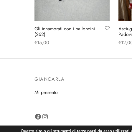
Gli innamorati con i palloncini
Asciug
(262)
Padov
€
15,00
€
12,0
Aggiungi al carrello
Aggiun
GIANCARLA
Mi presento
Facebook
Instagram
Questo sito o gli strumenti di terze parti da esso utilizzati 