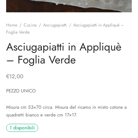
o
liette
ciali/Copricandela
biulini Bimbe
ni
 Torte
i
Home
/
Cucina
/
Asciugapiatti
/
Asciugapiatti in Appliquè –
Foglia Verde
 Speciali
a Pane
hette
Asciugapiatti in Appliquè
le
ni
– Foglia Verde
ti Decorativi
€
12,00
PEZZO UNICO
Misura cm 53×70 circa. Misura del ricamo in misto cotone a
quadretti bianco e verde cm 17×17.
1 disponibili