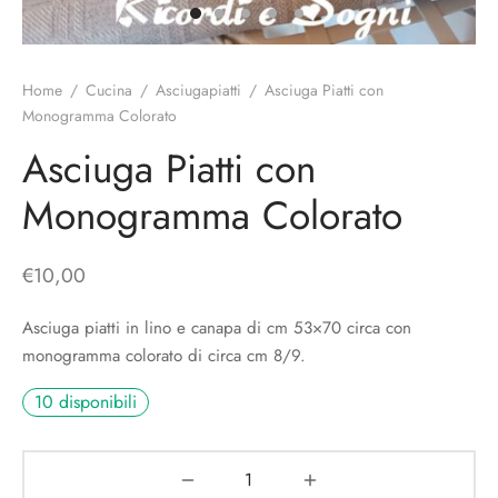
o
liette
ciali/Copricandela
biulini Bimbe
ni
 Torte
i
Home
/
Cucina
/
Asciugapiatti
/
Asciuga Piatti con
Monogramma Colorato
 Speciali
a Pane
hette
Asciuga Piatti con
le
ni
Monogramma Colorato
ti Decorativi
€
10,00
Asciuga piatti in lino e canapa di cm 53×70 circa con
monogramma colorato di circa cm 8/9.
10 disponibili