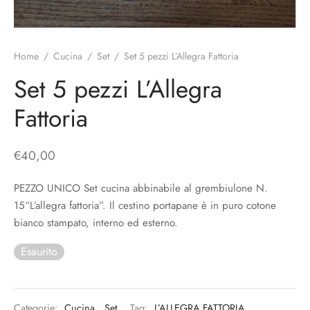
o
liette
ciali/Copricandela
biulini Bimbe
ni
 Torte
i
Home
/
Cucina
/
Set
/
Set 5 pezzi L’Allegra Fattoria
 Speciali
a Pane
hette
Set 5 pezzi L’Allegra
Fattoria
le
ni
ti Decorativi
€
40,00
PEZZO UNICO Set cucina abbinabile al grembiulone N.
15“L’allegra fattoria”. Il cestino portapane è in puro cotone
bianco stampato, interno ed esterno.
Esaurito
Categorie:
Cucina
,
Set
Tag:
L’ALLEGRA FATTORIA