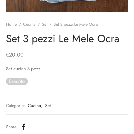
o
liette
ciali/Copricandela
biulini Bimbe
ni
 Torte
i
Home
/
Cucina
/
Set
/
Set 3 pezzi Le Mele Ocra
 Speciali
a Pane
hette
Set 3 pezzi Le Mele Ocra
le
ni
€
20,00
ti Decorativi
Set cucina 3 pezzi
Esaurito
Categorie:
Cucina
,
Set
Share