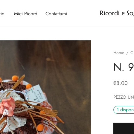
io
I Miei Ricordi
Contattami
Home
/
C
N. 9
€
8,00
PEZZO U
1 disponi