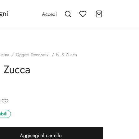
Accedi
ucina
/
Oggetti Decorativi
/
N. 9 Zucca
 Zucca
NICO
bili
Aggiungi al carrello