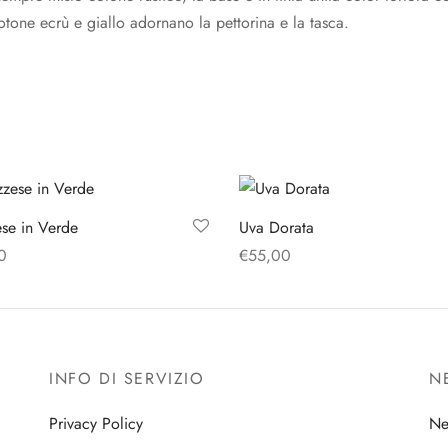
otone ecrù e giallo adornano la pettorina e la tasca.
se in Verde
Uva Dorata
0
€
55,00
gi al carrello
Aggiungi al carrello
INFO DI SERVIZIO
N
Privacy Policy
Ne