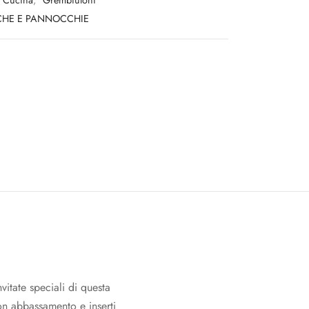
Cucina
,
Grembiuloni
CHE E PANNOCCHIE
itate speciali di questa
con abbassamento e inserti