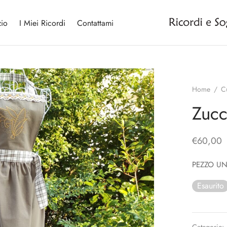
io
I Miei Ricordi
Contattami
Home
/
C
Zucc
€
60,00
PEZZO UNI
Esaurito