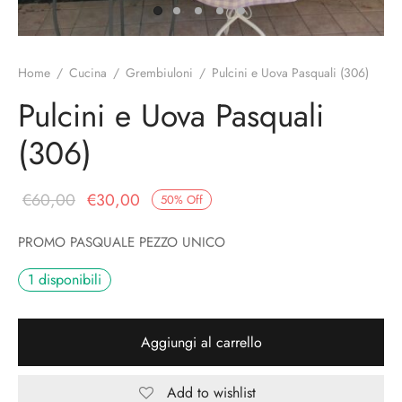
o
liette
ciali/Copricandela
biulini Bimbe
ni
 Torte
i
Home
/
Cucina
/
Grembiuloni
/
Pulcini e Uova Pasquali (306)
 Speciali
a Pane
hette
Pulcini e Uova Pasquali
(306)
le
ni
ti Decorativi
Il prezzo
Il
€
60,00
€
30,00
50
%
Off
originale
prezzo
PROMO PASQUALE PEZZO UNICO
era:
attuale
€60,00.
è:
1 disponibili
€30,00.
Aggiungi al carrello
Add to wishlist