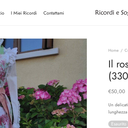
io
I Miei Ricordi
Contattami
Home
/
C
Il r
(330
€
50,00
Un delicat
lunghezza 
Esaurito