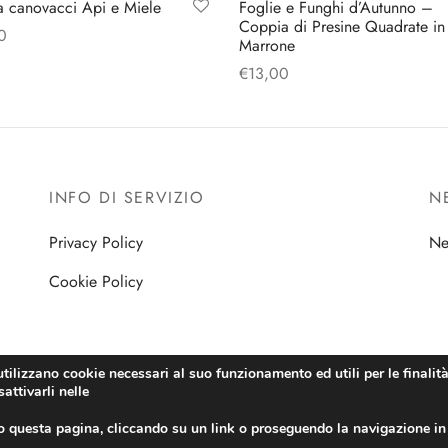
 canovacci Api e Miele
Foglie e Funghi d’Autunno –
Coppia di Presine Quadrate in
0
Marrone
gi al carrello
€
13,00
Aggiungi al carrello
INFO DI SERVIZIO
N
Privacy Policy
Ne
Cookie Policy
utilizzano cookie necessari al suo funzionamento ed utili per le finalità 
attivarli nelle
 questa pagina, cliccando su un link o proseguendo la navigazione in 