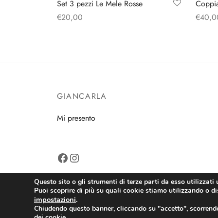
Set 3 pezzi Le Mele Rosse
Coppia
€
20,00
€
40,0
Aggiungi al carrello
Aggiun
GIANCARLA
Mi presento
Facebook
Instagram
Questo sito o gli strumenti di terze parti da esso utilizzati 
Puoi scoprire di più su quali cookie stiamo utilizzando o dis
impostazioni
.
Chiudendo questo banner, cliccando su "accetto", scorrendo
Copyright 2026 Ricordi e Sogni
dei cookie.