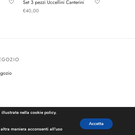
Set 3 pezzi Uccellini Canterini
€
40,00
Aggiungi al carrello
EGOZIO
gozio
illustrate nella cookie policy.
Accetta
altra maniera acconsenti all'uso
Creato da
Sito WWW