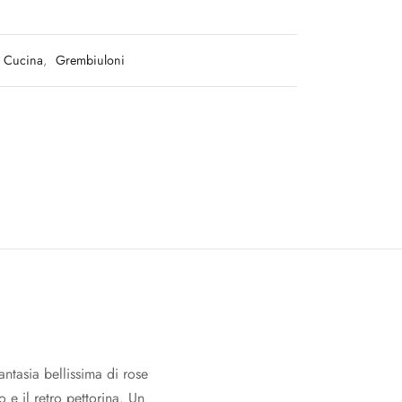
Cucina
,
Grembiuloni
tasia bellissima di rose
o e il retro pettorina. Un