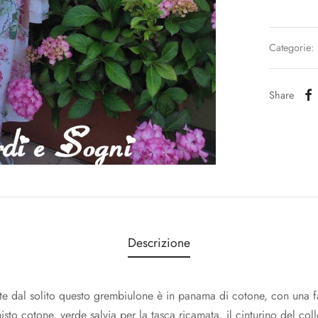
Categorie:
Share
Descrizione
al solito questo grembiulone è in panama di cotone, con una fan
misto cotone, verde salvia per la tasca ricamata, il cinturino del coll