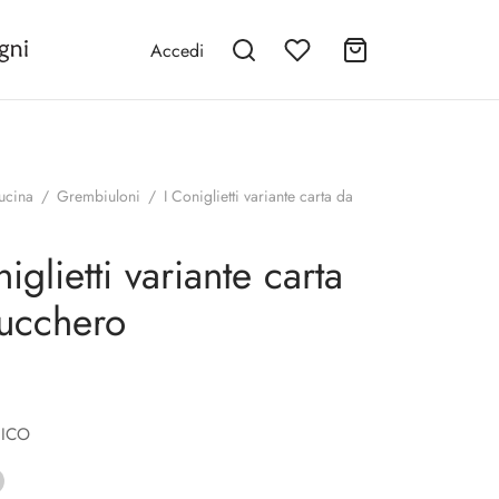
Accedi
ucina
/
Grembiuloni
/
I Coniglietti variante carta da
iglietti variante carta
ucchero
NICO