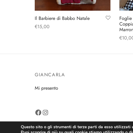
Il Barbiere di Babbo Natale
Foglie
Coppia
€
15,00
Marro
Aggiungi al carrello
€
10,0
Aggiun
GIANCARLA
Mi presento
Facebook
Instagram
Questo sito o gli strumenti di terze parti da esso utilizzati 
Puoi scoprire di più su quali cookie stiamo utilizzando o dis