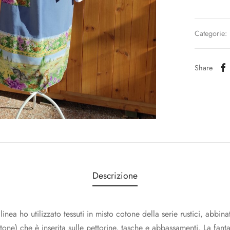
Categorie:
Share
Descrizione
linea ho utilizzato tessuti in misto cotone della serie rustici, abbin
one) che è inserita sulle pettorine, tasche e abbassamenti. La fant