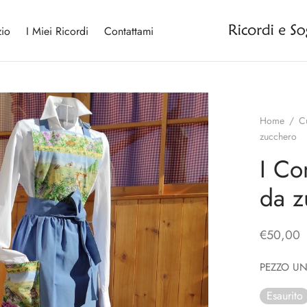
io
I Miei Ricordi
Contattami
Home
/
C
zucchero
I Con
da z
€
50,00
PEZZO U
Esaurito