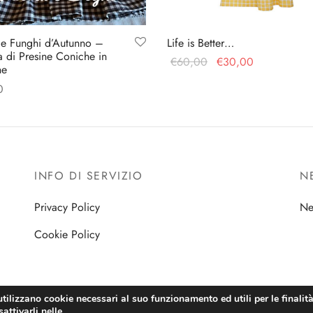
 e Funghi d’Autunno –
Life is Better…
 di Presine Coniche in
Il prezzo
Il prezzo
€
60,00
€
30,00
ne
originale
attuale
Aggiungi al carrello
0
era:
è:
gi al carrello
€60,00.
€30,00.
INFO DI SERVIZIO
N
Privacy Policy
Ne
Cookie Policy
utilizzano cookie necessari al suo funzionamento ed utili per le finalità 
attivarli nelle