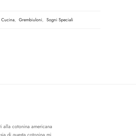
Cucina
,
Grembiuloni
,
Sogni Speciali
ati alla cotonina americana
asia di questa cotonina mi