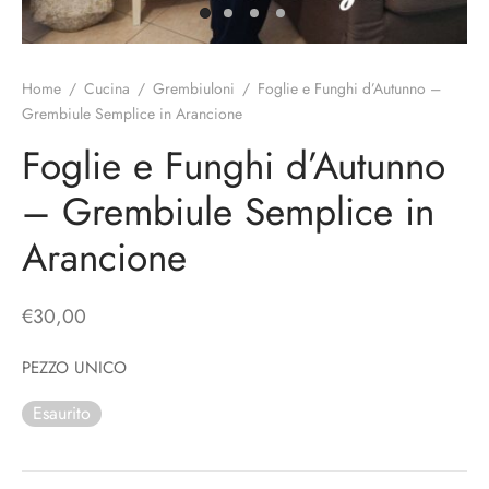
o
liette
ciali/Copricandela
biulini Bimbe
ni
 Torte
i
Home
/
Cucina
/
Grembiuloni
/
Foglie e Funghi d’Autunno –
Grembiule Semplice in Arancione
 Speciali
a Pane
hette
Foglie e Funghi d’Autunno
le
ni
– Grembiule Semplice in
ti Decorativi
Arancione
€
30,00
PEZZO UNICO
Esaurito