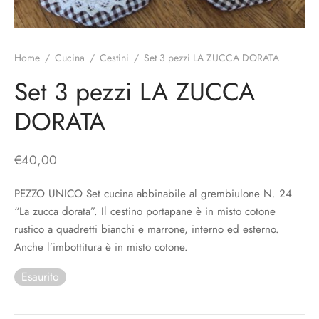
o
liette
ciali/Copricandela
biulini Bimbe
ni
 Torte
i
Home
/
Cucina
/
Cestini
/
Set 3 pezzi LA ZUCCA DORATA
 Speciali
a Pane
hette
Set 3 pezzi LA ZUCCA
DORATA
le
ni
ti Decorativi
€
40,00
PEZZO UNICO Set cucina abbinabile al grembiulone N. 24
“La zucca dorata”. Il cestino portapane è in misto cotone
rustico a quadretti bianchi e marrone, interno ed esterno.
Anche l’imbottitura è in misto cotone.
Esaurito