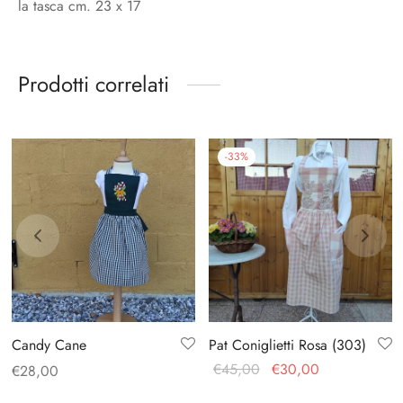
la tasca cm. 23 x 17
Prodotti correlati
-
33
%
Candy Cane
Pat Coniglietti Rosa (303)
Il prezzo
Il prezzo
€
45,00
€
30,00
€
28,00
originale
attuale