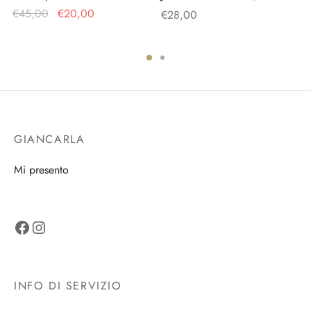
Il prezzo
Il prezzo
€
45,00
€
20,00
€
28,00
originale
attuale
era:
è:
€45,00.
€20,00.
GIANCARLA
Mi presento
Facebook
Instagram
INFO DI SERVIZIO