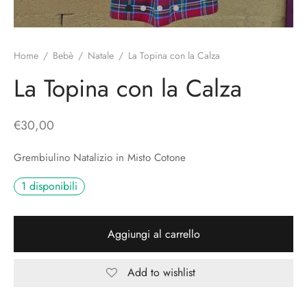
o
liette
ciali/Copricandela
biulini Bimbe
ni
 Torte
i
Home
/
Bebè
/
Natale
/
La Topina con la Calza
 Speciali
a Pane
hette
La Topina con la Calza
le
ni
€
30,00
ti Decorativi
Grembiulino Natalizio in Misto Cotone
1 disponibili
Aggiungi al carrello
Add to wishlist