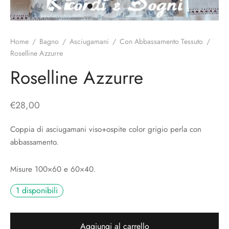
o
liette
ciali/Copricandela
biulini Bimbe
ni
 Torte
i
Home
/
Bagno
/
Asciugamani
/
Con Abbassamento Tessuto
/
Roselline Azzurre
 Speciali
a Pane
hette
Roselline Azzurre
le
ni
€
28,00
ti Decorativi
Coppia di asciugamani viso+ospite color grigio perla con
abbassamento.
Misure 100×60 e 60×40.
1 disponibili
Aggiungi al carrello