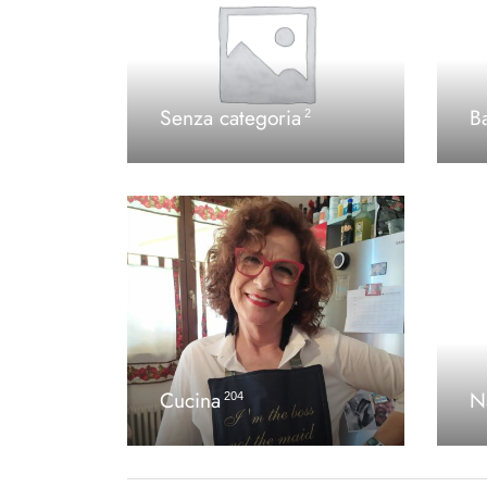
Senza categoria
B
2
Cucina
N
204