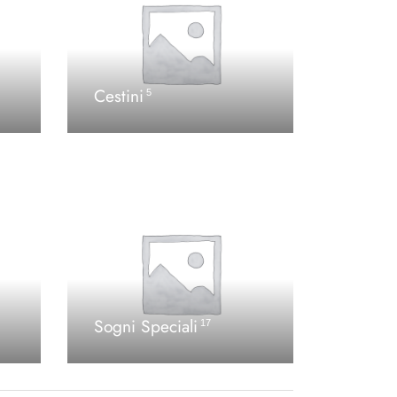
Cestini
5
Sogni Speciali
17