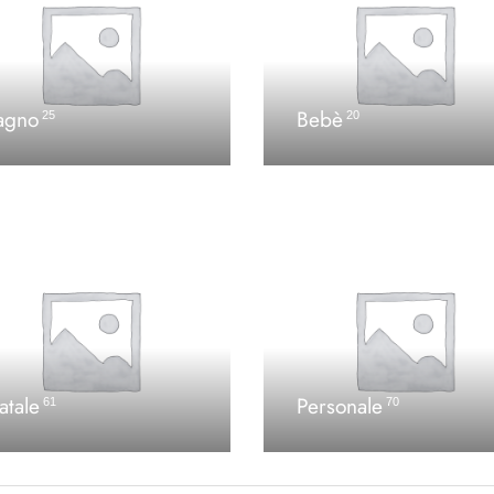
agno
Bebè
25
20
atale
Personale
61
70