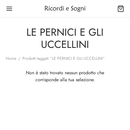
LE PERNICI E GLI
UCCELLINI
Home
/
Prodotti taggati “LE PERNICI E GLI UCCELLINI”
Back
Back
Back
Back
Back
Back
Back
Non è stato trovato nessun prodotto che
OZIO
INA
SONALE
È
GNO
IUGAMANI
CINI
corrisponde alla tua selezione.
na
gapiatti
ettes
rtine
ugamani
izzi Filet
netti delle Virtù
onale
biuloni
a Capelli e Strucchini
olini
ni Porta Salviette
Abbassamento Tessuto
netti Natalizi
ne
pers
lini
ty