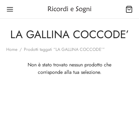
LA GALLINA COCCODE’
Home
/
Prodotti taggati “LA GALLINA COCCODE’”
Back
Back
Back
Back
Back
Back
Back
Non è stato trovato nessun prodotto che
corrisponde alla tua selezione.
OZIO
INA
SONALE
È
GNO
IUGAMANI
CINI
na
gapiatti
ettes
rtine
ugamani
izzi Filet
netti delle Virtù
onale
biuloni
a Capelli e Strucchini
olini
ni Porta Salviette
Abbassamento Tessuto
netti Natalizi
ne
pers
lini
ty