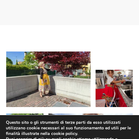
o
liette
ciali/Copricandela
biulini Bimbe
ni
 Torte
i
 Speciali
a Pane
hette
le
ni
ti Decorativi
Questo sito o gli strumenti di terze parti da esso utilizzati
utilizzano cookie necessari al suo funzionamento ed utili per le
finalità illustrate nella cookie policy.