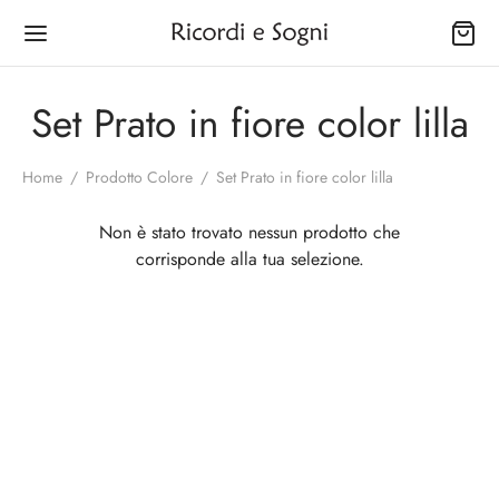
Set Prato in fiore color lilla
Home
/
Prodotto Colore
/
Set Prato in fiore color lilla
Back
Back
Back
Back
Back
Back
Back
Non è stato trovato nessun prodotto che
corrisponde alla tua selezione.
OZIO
INA
SONALE
È
GNO
IUGAMANI
CINI
na
gapiatti
ettes
rtine
ugamani
izzi Filet
netti delle Virtù
onale
biuloni
a Capelli e Strucchini
olini
ni Porta Salviette
Abbassamento Tessuto
netti Natalizi
ne
pers
lini
ty