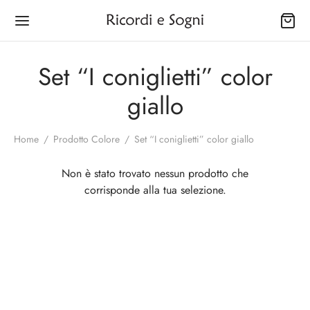
Set “I coniglietti” color
giallo
Home
/
Prodotto Colore
/
Set “I coniglietti” color giallo
Back
Back
Back
Back
Back
Back
Back
Non è stato trovato nessun prodotto che
OZIO
INA
SONALE
È
GNO
IUGAMANI
CINI
corrisponde alla tua selezione.
na
gapiatti
ettes
rtine
ugamani
izzi Filet
netti delle Virtù
onale
biuloni
a Capelli e Strucchini
olini
ni Porta Salviette
Abbassamento Tessuto
netti Natalizi
ne
pers
lini
ty