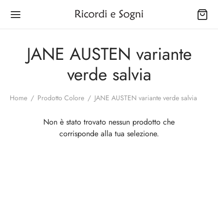
JANE AUSTEN variante
verde salvia
Home
/
Prodotto Colore
/
JANE AUSTEN variante verde salvia
Back
Back
Back
Back
Back
Back
Back
Non è stato trovato nessun prodotto che
OZIO
INA
SONALE
È
GNO
IUGAMANI
CINI
corrisponde alla tua selezione.
na
gapiatti
ettes
rtine
ugamani
izzi Filet
netti delle Virtù
onale
biuloni
a Capelli e Strucchini
olini
ni Porta Salviette
Abbassamento Tessuto
netti Natalizi
ne
pers
lini
ty